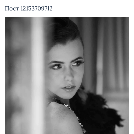
Пост 12153709712