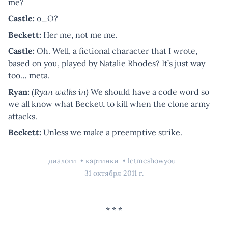
me?
Castle:
o_O?
Beckett:
Her me, not me me.
Castle:
Oh. Well, a fictional character that I wrote,
based on you, played by Natalie Rhodes? It’s just way
too… meta.
Ryan:
(Ryan walks in)
We should have a code word so
we all know what Beckett to kill when the clone army
attacks.
Beckett:
Unless we make a preemptive strike.
диалоги
картинки
letmeshowyou
31 октября 2011 г.