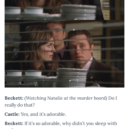
Beckett:
(Watching Natalie at the murder board)
Do I
really do that?
Castle:
Yes, and it’s adorable.
Beckett:
If it’s so adorable, why didn’t you sleep with