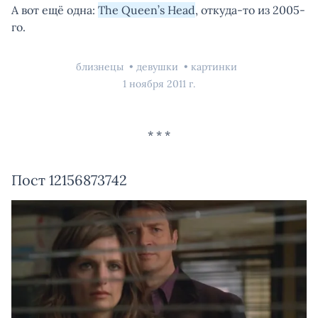
А вот ещё одна:
The Queen’s Head
, откуда-то из 2005-
го.
близнецы
девушки
картинки
1 ноября 2011 г.
Пост 12156873742