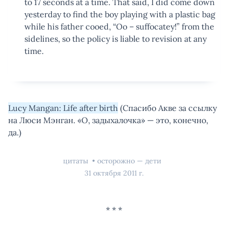
to 17 seconds at a time. That said, I did come down
yesterday to find the boy playing with a plastic bag
while his father cooed, “Oo – suffocatey!” from the
sidelines, so the policy is liable to revision at any
time.
Lucy Mangan: Life after birth
(Спасибо Акве за ссылку
на Люси Мэнган. «О, задыхалочка» — это, конечно,
да.)
цитаты
осторожно — дети
31 октября 2011 г.