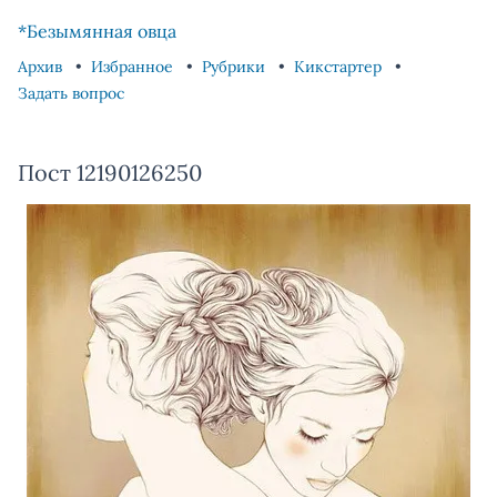
Skip to content
Skip to footer
*Безымянная овца
Архив
Избранное
Рубрики
Кикстартер
Задать вопрос
Пост 12190126250