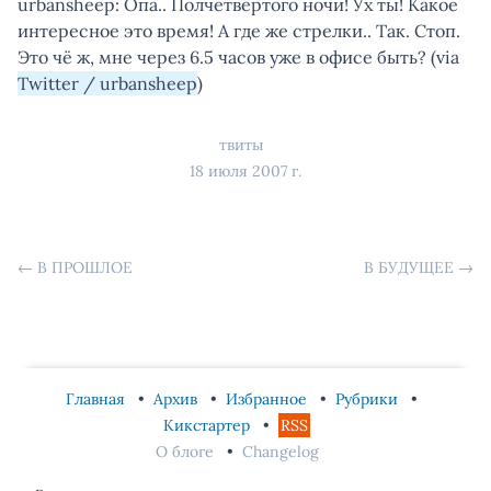
urbansheep: Опа.. Полчетвёртого ночи! Ух ты! Какое
интересное это время! А где же стрелки.. Так. Стоп.
Это чё ж, мне через 6.5 часов уже в офисе быть? (via
Twitter / urbansheep
)
твиты
18 июля 2007 г.
←
В ПРОШЛОЕ
В БУДУЩЕЕ
→
Главная
Архив
Избранное
Рубрики
Кикстартер
RSS
О блоге
Changelog