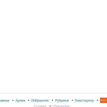
лавная
Архив
Избранное
Рубрики
Кикстартер
RSS
О блоге
Changelog