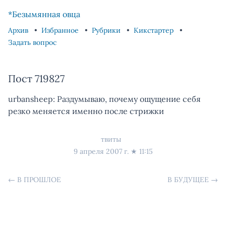
Skip to content
Skip to footer
*Безымянная овца
Архив
Избранное
Рубрики
Кикстартер
Задать вопрос
Пост 719827
urbansheep: Раздумываю, почему ощущение себя
резко меняется именно после стрижки
твиты
9 апреля 2007 г.
★
11:15
←
В ПРОШЛОЕ
В БУДУЩЕЕ
→