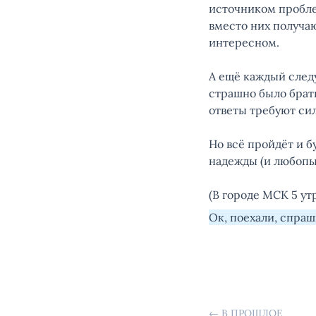
источником пробле
вместо них получа
интересном.
А ещё каждый следу
страшно было брать
ответы требуют сил,
Но всё пройдёт и б
надежды (и любопыт
(В городе МСК 5 утр
Ок, поехали, спра
←
В ПРОШЛОЕ