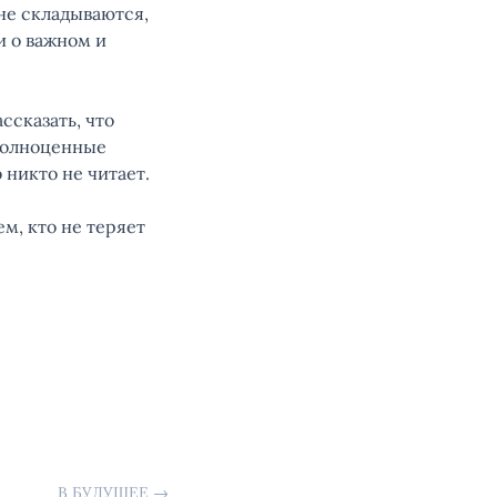
не складываются,
и о важном и
ссказать, что
 полноценные
 никто не читает.
м, кто не теряет
В БУДУЩЕЕ
→