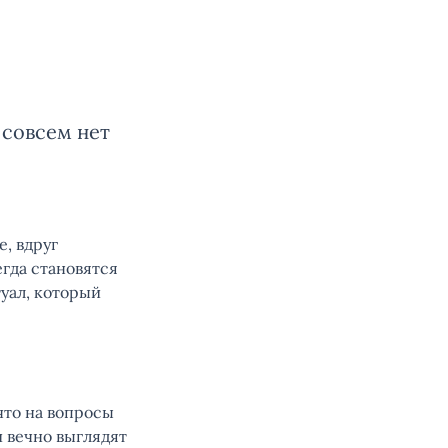
 совсем нет
е, вдруг
егда становятся
уал, который
что на вопросы
и вечно выглядят