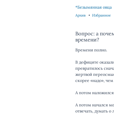
Skip to content
Skip to footer
*Безымянная овца
Архив
Избранное
Вопрос: а поче
времени?
Времени полно.
В дефиците оказали
превратилось снача
жертвой переосмыс
скорее «надо», чем
А потом наложился
А потом начался мо
отвечать, думать о