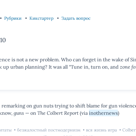
Рубрики
Кикстартер
Задать вопрос
10
ence is not a new problem. Who can forget in the wake of S
 up urban planning? It was all “Tune in, turn on, and
zone fo
marking on gun nuts trying to shift blame for gun violenc
 know,
guns
— on
The Colbert Report
(via
inothernews
)
итаты
безжалостный постмодернизм
вся жизнь игра
Colber