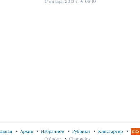
17 января 2013 г.
★
08:10
лавная
Архив
Избранное
Рубрики
Кикстартер
RSS
О блоге
Changelog