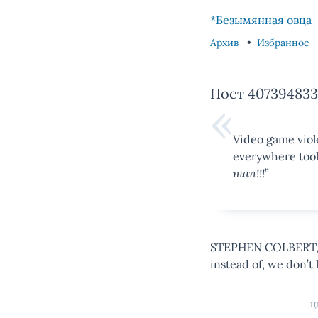
Skip to content
Skip to footer
*Безымянная овца
Архив
Избранное
Пост 407394833
Video game viol
everywhere took
man!!!
”
STEPHEN COLBERT, re
instead of, we don’t
ц