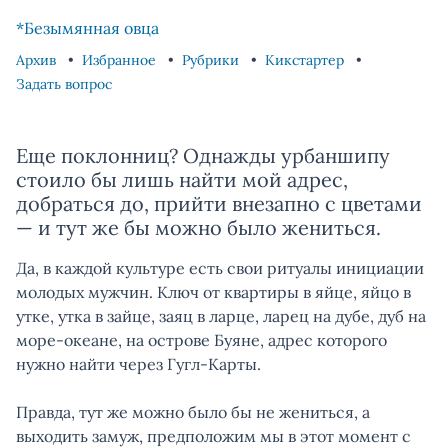
Skip to content
Skip to footer
*Безымянная овца
Архив
Избранное
Рубрики
Кикстартер
Задать вопрос
Еще поклонниц? Однажды урбаншипу
стоило бы лишь найти мой адрес,
добраться до, прийти внезапно с цветами
— и тут же бы можно было жениться.
Да, в каждой культуре есть свои ритуалы инициации
молодых мужчин. Ключ от квартиры в яйце, яйцо в
утке, утка в зайце, заяц в ларце, ларец на дубе, дуб на
море-океане, на острове Буяне, адрес которого
нужно найти через Гугл-Карты.
Правда, тут же можно было бы не жениться, а
выходить замуж, предположим мы в этот момент с