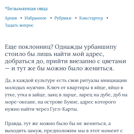
Skip to content
Skip to footer
*Безымянная овца
Архив
Избранное
Рубрики
Кикстартер
Задать вопрос
Еще поклонниц? Однажды урбаншипу
стоило бы лишь найти мой адрес,
добраться до, прийти внезапно с цветами
— и тут же бы можно было жениться.
Да, в каждой культуре есть свои ритуалы инициации
молодых мужчин. Ключ от квартиры в яйце, яйцо в
утке, утка в зайце, заяц в ларце, ларец на дубе, дуб на
море-океане, на острове Буяне, адрес которого
нужно найти через Гугл-Карты.
Правда, тут же можно было бы не жениться, а
выходить замуж, предположим мы в этот момент с