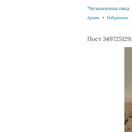
Skip to content
Skip to footer
*Безымянная овца
Архив
Избранное
Пост 3497251291