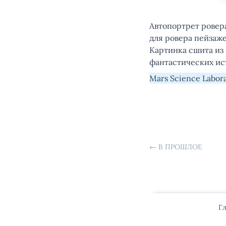
Автопортрет ровера
для ровера пейзаж
Картинка сшита из
фантастических ист
Mars Science Labora
←
В ПРОШЛОЕ
Г