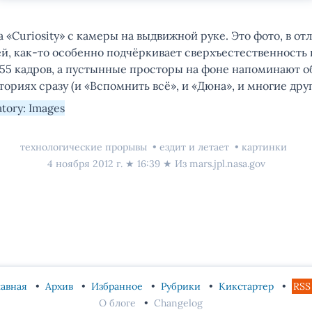
 «Curiosity» с камеры на выдвижной руке. Это фото, в о
ей, как-то особенно подчёркивает сверхъестественность
 55 кадров, а пустынные просторы на фоне напоминают о
ориях сразу (и «Вспомнить всё», и «Дюна», и многие друг
tory: Images
технологические прорывы
ездит и летает
картинки
4 ноября 2012 г.
★
16:39
★ Из
mars.jpl.nasa.gov
лавная
Архив
Избранное
Рубрики
Кикстартер
RSS
О блоге
Changelog