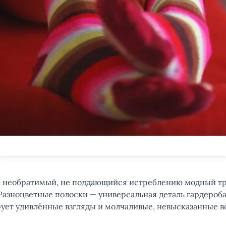
— необратимый, не поддающийся истреблению модный т
Разноцветные полоски — универсальная деталь гардероба,
рует удивлённые взгляды и молчаливые, невысказанные во