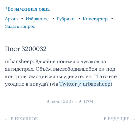
Skip to content
Skip to footer
*Безымянная овца
Архив
Избранное
Рубрики
Кикстартер
Задать вопрос
Пост 3200032
urbansheep: Вдвойне понимаю чуваков на
антидепрах. Объём высвободившейся из-под
контроля эмоций маны удивителен. И это всё
уходило в никуда? (via
Twitter / urbansheep
)
9 июня 2007 г.
★
11:04
←
В ПРОШЛОЕ
В БУДУЩЕЕ
→