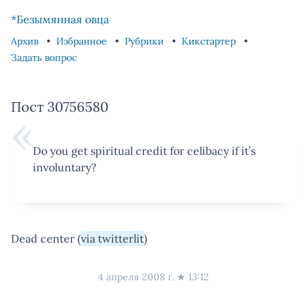
Skip to content
Skip to footer
*Безымянная овца
Архив
Избранное
Рубрики
Кикстартер
Задать вопрос
Пост 30756580
Do you get spiritual credit for celibacy if it’s
involuntary?
Dead center (
via twitterlit
)
4 апреля 2008 г.
★
13:12