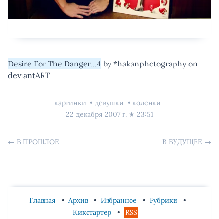
Desire For The Danger…4
by *hakanphotography on
deviantART
картинки
девушки
коленки
22 декабря 2007 г.
★
23:51
←
В ПРОШЛОЕ
В БУДУЩЕЕ
→
Главная
Архив
Избранное
Рубрики
Кикстартер
RSS