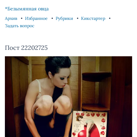
Skip to content
Skip to footer
*Безымянная овца
Архив
Избранное
Рубрики
Кикстартер
Задать вопрос
Пост 22202725