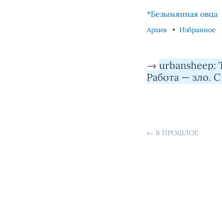
Skip to content
Skip to footer
*Безымянная овца
Архив
Избранное
→
urbansheep: 
Работа — зло. 
←
В ПРОШЛОЕ