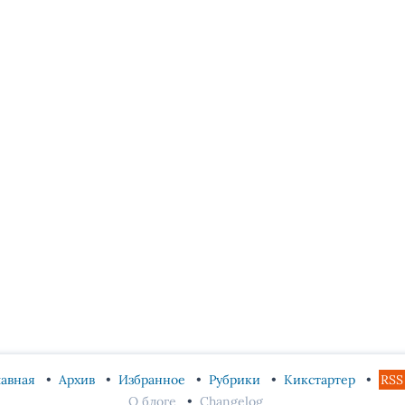
лавная
Архив
Избранное
Рубрики
Кикстартер
RSS
О блоге
Changelog