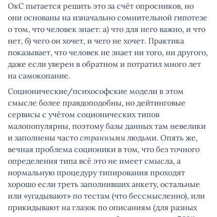
ОкС пытается решить это за счёт опросников, но
они основаны на изначально сомнительной гипотезе
о том, что человек знает: а) что для него важно, и что
нет, б) чего он хочет, и чего не хочет. Практика
показывает, что человек не знает ни того, ни другого,
даже если уверен в обратном и потратил много лет
на самокопание.
Соционические/психософские модели в этом
смысле более правдоподобны, но дейтинговые
сервисы с учётом соционических типов
малопопулярны, поэтому базы данных там невелики
и заполнены часто
странными
людьми. Опять же,
вечная проблема соционики в том, что без точного
определения типа всё это не имеет смысла, а
нормальную процедуру типирования проходят
хорошо если треть заполнивших анкету, остальные
или «угадывают» по тестам (что бессмысленно), или
прикидывают на глазок по описаниям (для разных