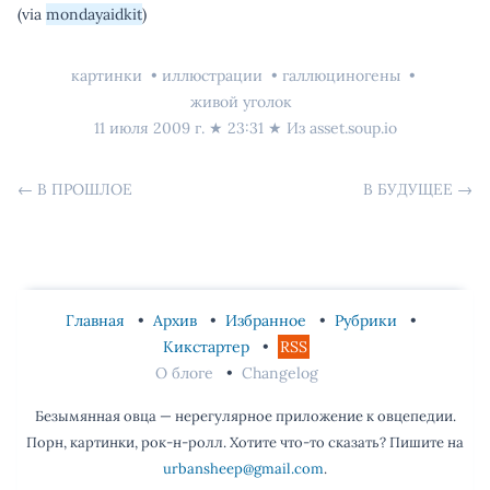
(via
mondayaidkit
)
картинки
иллюстрации
галлюциногены
живой уголок
11 июля 2009 г.
★
23:31
★ Из
asset.soup.io
←
В ПРОШЛОЕ
В БУДУЩЕЕ
→
Главная
Архив
Избранное
Рубрики
Кикстартер
RSS
О блоге
Changelog
Безымянная овца — нерегулярное приложение к овцепедии.
Порн, картинки, рок-н-ролл. Хотите что-то сказать? Пишите на
urbansheep@gmail.com
.