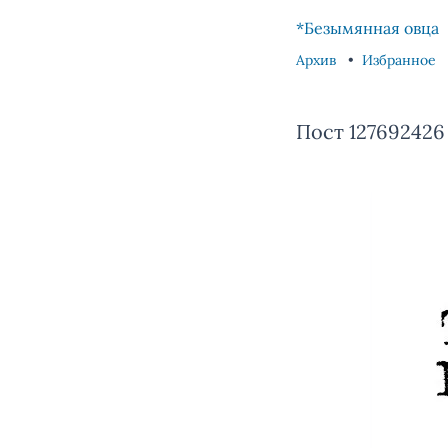
Skip to content
Skip to footer
*Безымянная овца
Архив
Избранное
Пост 127692426