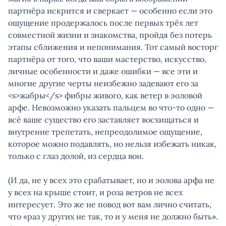
партнёра искрится и сверкает — особенно если это
ощущение продержалось после первых трёх лет
совместной жизни и знакомства, пройдя без потерь
этапы сближения и непонимания. Тот самый восторг
партнёра от того, что ваши мастерство, искусство,
личные особенности и даже ошибки — все эти и
многие другие черты неизбежно задевают его за
<s>жабры</s> фибры живого, как ветер в эоловой
арфе. Невозможно указать пальцем во что-то одно —
всё ваше существо его заставляет восхищаться и
внутренне трепетать, непреодолимое ощущение,
которое можно подавлять, но нельзя избежать никак,
только с глаз долой, из сердца вон.
(И да, не у всех это срабатывает, но и эолова арфа не
у всех на крыше стоит, и роза ветров не всех
интересует. Это же не повод вот вам лично считать,
что «раз у других не так, то и у меня не должно быть».