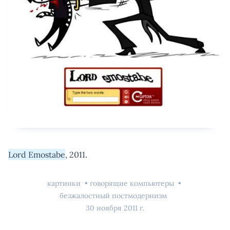
Lord Emostabe
, 2011.
картинки
говорящие компьютеры
безжалостный постмодернизм
30 ноября 2011 г.