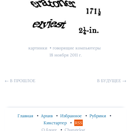
картинки
говорящие компьютеры
18 ноября 2011 г.
←
В ПРОШЛОЕ
В БУДУЩЕЕ
→
Главная
Архив
Избранное
Рубрики
Кикстартер
RSS
О блоге
Changelog