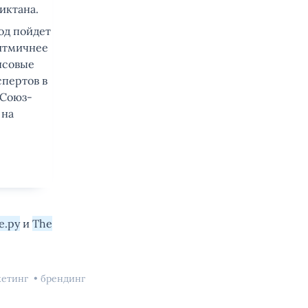
иктана.
од пойдет
ритмичнее
нсовые
спертов в
 Союз-
 на
е.ру
и
The
кетинг
брендинг