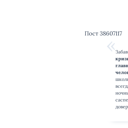
Пост 38607117
Заба
криз
главн
чело
школь
всегд
ночны
саспе
дове