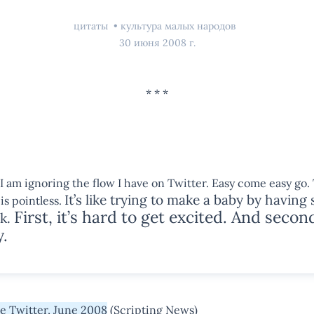
цитаты
культура малых народов
30 июня 2008 г.
 I am ignoring the flow I have on Twitter. Easy come easy go.
It’s like trying to make a baby by having
is pointless.
First, it’s hard to get excited. And secon
ck.
.
he Twitter, June 2008
(Scripting News)