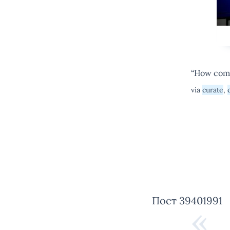
“How come
via
curate
,
Пост 39401991