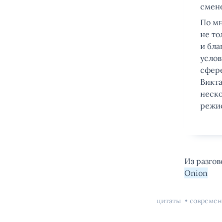
смене
По мн
не то
и бла
услов
сфере
Викта
неско
режи
Из разгов
Onion
цитаты
современ