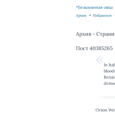
Skip to content
Skip to footer
*Безымянная овца
Архив
Избранное
Архив - Страни
Пост 40385265
In Ita
blood
Renai
democ
Orson Wel