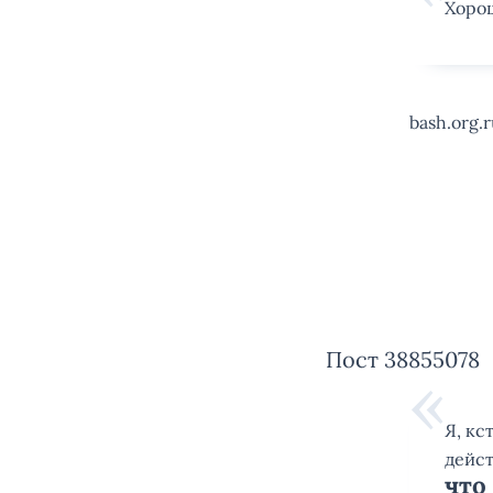
Хорош
bash.org.
Пост 38855078
Я, кс
дейст
что