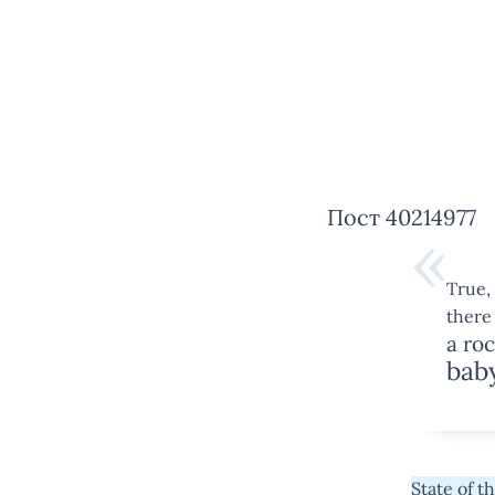
Пост 40214977
True,
there 
a ro
baby
State of t