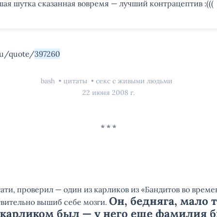
ая шутка сказанная вовремя — лучший контрацептив :(((
ru/quote/
397260
bash
цитаты
секс с живыми людьми
22 июня 2008 г.
тати, проверил — один из карликов из «Бандитов во време
Он, бедняга, мало 
вительно вышиб себе мозги.
 карликом был — у него еще фамилия 