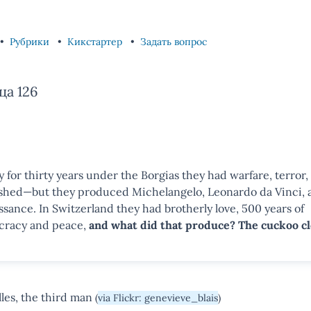
Рубрики
Кикстартер
Задать вопрос
ца 126
ly for thirty years under the Borgias they had warfare, terror
shed—but they produced Michelangelo, Leonardo da Vinci, 
ssance. In Switzerland they had brotherly love, 500 years of
racy and peace,
and what did that produce? The cuckoo cl
les, the third man
(
via Flickr: genevieve_blais
)