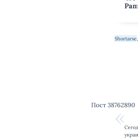
Рап
Shortarse
Пост 38762890
Сегод
украи