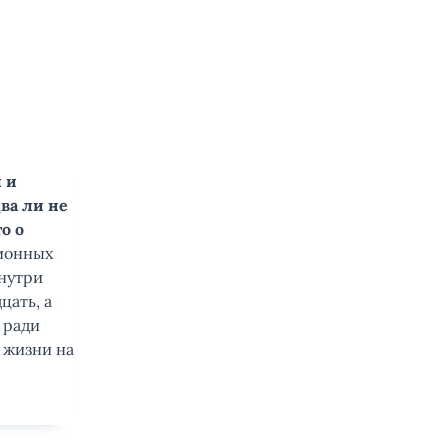
 и
ва ли не
о о
ционных
внутри
цать, а
 ради
и жизни на