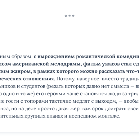
вным образом,
с вырождением романтической комедии
исом американской мелодрамы, фильм ужасов стал ед
ым жанром, в рамках которого можно рассказать что-т
веческих отношениях.
Потому, наверное, вместо тради
ников и студентов (резать которых давно нет смысла — 
а одно и то же) его героями чаще становятся люди за трид
е гости с топорами тактично медлят c выходом, — якобы
нса, но на деле просто давая жертвам срок доиграть сво
рительных крупных планах и неспешном монтаже.