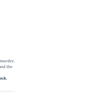
, murder,
and the
ock.