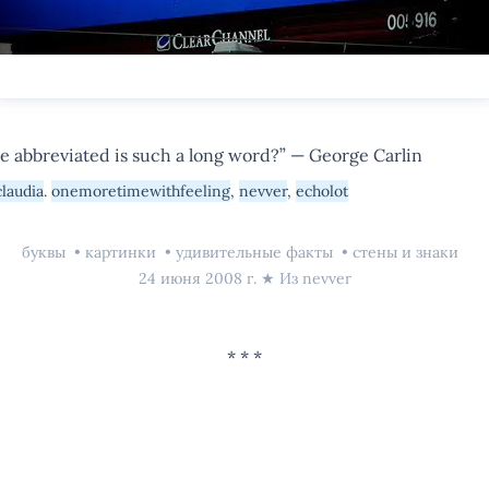
 abbreviated is such a long word?” — George Carlin
claudia
.
onemoretimewithfeeling
,
nevver
,
echolot
буквы
картинки
удивительные факты
стены и знаки
24 июня 2008 г.
★ Из
nevver