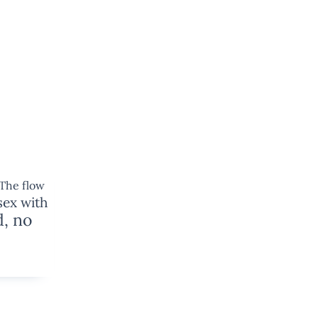
 The flow
 sex with
d, no