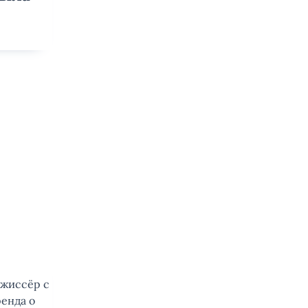
ежиссёр с
енда о