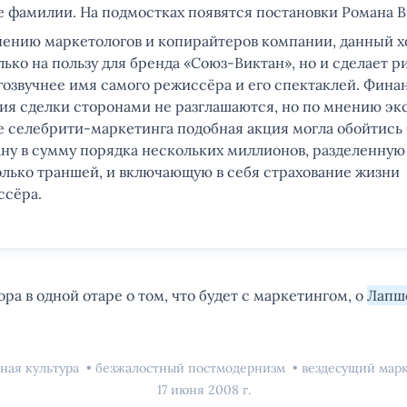
 фамилии. На подмостках появятся постановки Романа В
ению маркетологов и копирайтеров компании, данный х
лько на пользу для бренда «Союз-Виктан», но и сделает 
гозвучнее имя самого режиссёра и его спектаклей. Фина
ия сделки сторонами не разглашаются, но по мнению эк
 селебрити-маркетинга подобная акция могла обойтись
ну в сумму порядка нескольких миллионов, разделенную
лько траншей, и включающую в себя страхование жизни
ссёра.
ора в одной отаре о том, что будет с маркетингом, о
Лапш
ная культура
безжалостный постмодернизм
вездесущий мар
17 июня 2008 г.