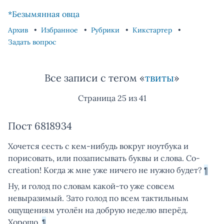
Skip to content
Skip to footer
*Безымянная овца
Архив
Избранное
Рубрики
Кикстартер
Задать вопрос
Все записи с тегом «
твиты
»
Страница 25 из 41
Пост 6818934
Хочется сесть с кем-нибудь вокруг ноутбука и
порисовать, или позаписывать буквы и слова. Co-
creation! Когда ж мне уже ничего не нужно будет?
¶
Ну, и голод по словам какой-то уже совсем
невыразимый. Зато голод по всем тактильным
ощущениям утолён на добрую неделю вперёд.
Хорошо.
¶