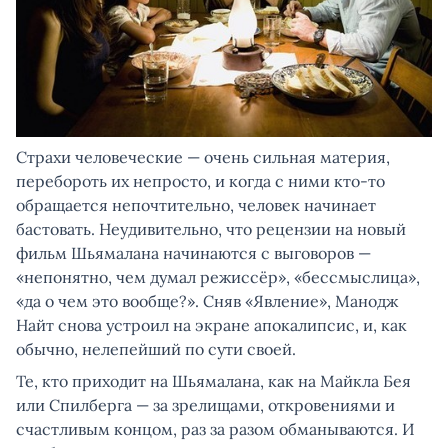
Страхи человеческие — очень сильная материя,
перебороть их непросто, и когда с ними кто-то
обращается непочтительно, человек начинает
бастовать. Неудивительно, что рецензии на новый
фильм Шьямалана начинаются с выговоров —
«непонятно, чем думал режиссёр», «бессмыслица»,
«да о чем это вообще?». Сняв «Явление», Манодж
Найт снова устроил на экране апокалипсис, и, как
обычно, нелепейший по сути своей.
Те, кто приходит на Шьямалана, как на Майкла Бея
или Спилберга — за зрелищами, откровениями и
счастливым концом, раз за разом обманываются. И