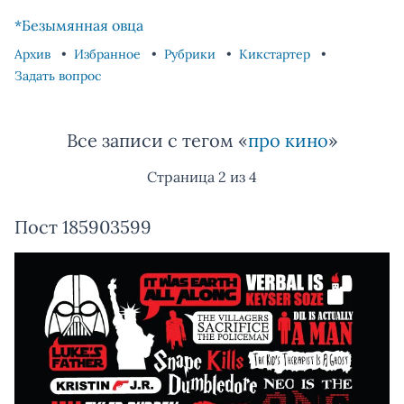
Skip to content
Skip to footer
*Безымянная овца
Архив
Избранное
Рубрики
Кикстартер
Задать вопрос
Все записи с тегом «
про кино
»
Страница 2 из 4
Пост 185903599