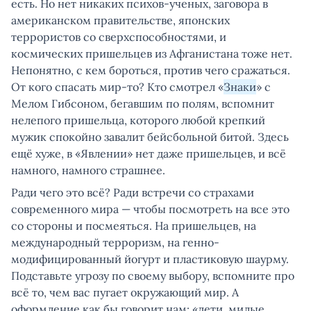
есть. Но нет никаких психов-ученых, заговора в
американском правительстве, японских
террористов со сверхспособностями, и
космических пришельцев из Афганистана тоже нет.
Непонятно, с кем бороться, против чего сражаться.
От кого спасать мир-то? Кто смотрел «
Знаки
» с
Мелом Гибсоном, бегавшим по полям, вспомнит
нелепого пришельца, которого любой крепкий
мужик спокойно завалит бейсбольной битой. Здесь
ещё хуже, в «Явлении» нет даже пришельцев, и всё
намного, намного страшнее.
Ради чего это всё? Ради встречи со страхами
современного мира — чтобы посмотреть на все это
со стороны и посмеяться. На пришельцев, на
международный терроризм, на генно-
модифицированный йогурт и пластиковую шаурму.
Подставьте угрозу по своему выбору, вспомните про
всё то, чем вас пугает окружающий мир. А
оформление как бы говорит нам: «дети, милые,