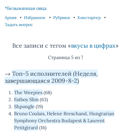
Skip to content
Skip to footer
*Безымянная овца
Архив
Избранное
Рубрики
Кикстартер
Задать вопрос
Все записи с тегом «
вкусы в цифрах
»
Страница 5 из 7
→
Топ-5 исполнителей (Неделя,
завершающаяся 2009-8-2)
The Weepies
(68)
Fatboy Slim
(63)
Shpongle
(19)
Bruno Coulais, Helene Breschand, Hungrarian
Symphony Orchestra Budapest & Laurent
Petitgirard
(16)