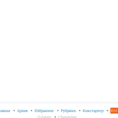
лавная
Архив
Избранное
Рубрики
Кикстартер
RSS
О блоге
Changelog