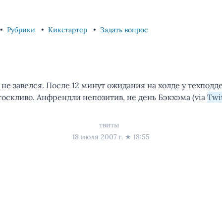
Рубрики
Кикстартер
Задать вопрос
не завелся. После 12 минут ожидания на холде у техпод
тоскливо. Анфрендли непозитив, не день Бэкхэма (via
Twi
твиты
18 июля 2007 г.
★
18:55