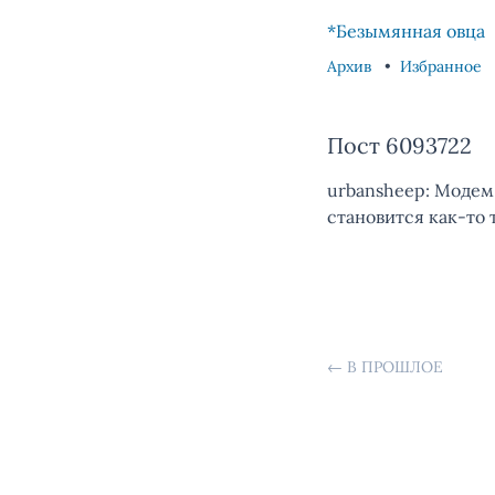
Skip to content
Skip to footer
*Безымянная овца
Архив
Избранное
Пост 6093722
urbansheep: Модем 
становится как-то 
←
В ПРОШЛОЕ