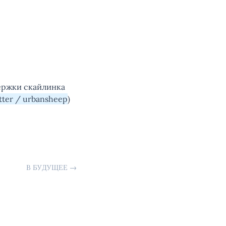
держки скайлинка
tter / urbansheep
)
В БУДУЩЕЕ
→