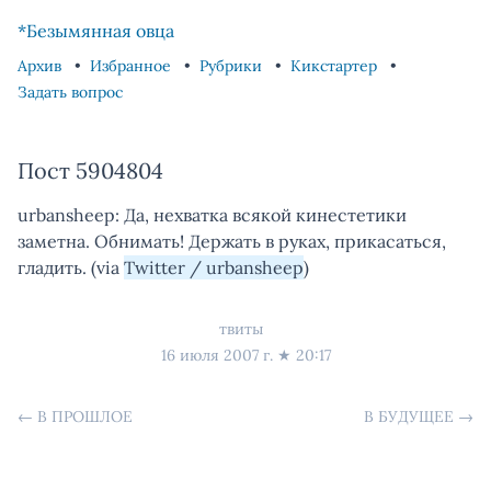
Skip to content
Skip to footer
*Безымянная овца
Архив
Избранное
Рубрики
Кикстартер
Задать вопрос
Пост 5904804
urbansheep: Да, нехватка всякой кинестетики
заметна. Обнимать! Держать в руках, прикасаться,
гладить. (via
Twitter / urbansheep
)
твиты
16 июля 2007 г.
★
20:17
←
В ПРОШЛОЕ
В БУДУЩЕЕ
→