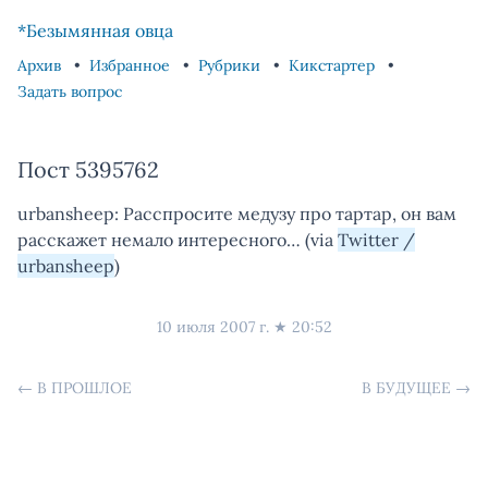
Skip to content
Skip to footer
*Безымянная овца
Архив
Избранное
Рубрики
Кикстартер
Задать вопрос
Пост 5395762
urbansheep: Расспросите медузу про тартар, он вам
расскажет немало интересного… (via
Twitter /
urbansheep
)
10 июля 2007 г.
★
20:52
←
В ПРОШЛОЕ
В БУДУЩЕЕ
→