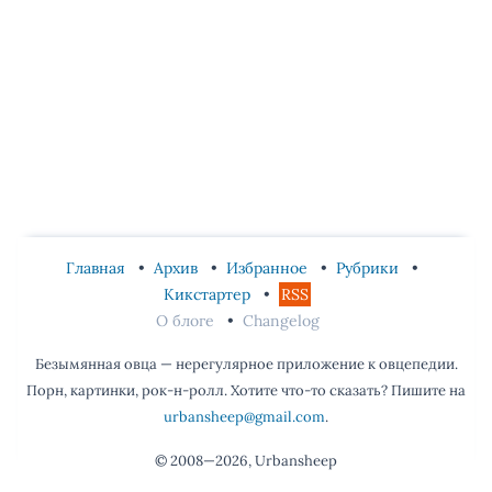
Главная
Архив
Избранное
Рубрики
Кикстартер
RSS
О блоге
Changelog
Безымянная овца — нерегулярное приложение к овцепедии.
Порн, картинки, рок-н-ролл. Хотите что-то сказать? Пишите на
urbansheep@gmail.com
.
© 2008—2026, Urbansheep