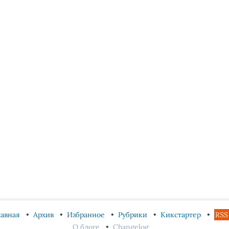
лавная
Архив
Избранное
Рубрики
Кикстартер
RSS
О блоге
Changelog