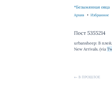
Skip to content
Skip to footer
*Безымянная овца
Архив
Избранное
Пост 5355214
urbansheep: В плейл
New Arrivals. (via
Tw
←
В ПРОШЛОЕ