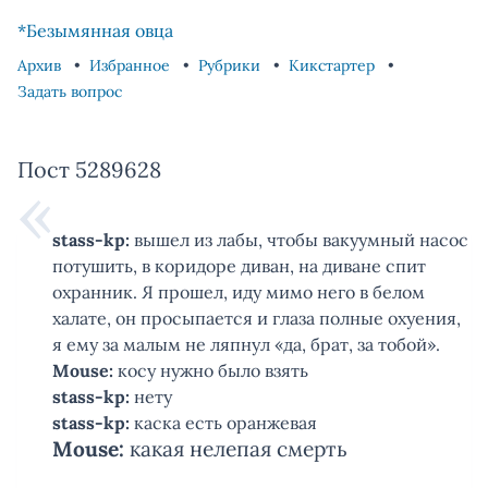
Skip to content
Skip to footer
*Безымянная овца
Архив
Избранное
Рубрики
Кикстартер
Задать вопрос
Пост 5289628
stass-kp:
вышел из лабы, чтобы вакуумный насос
потушить, в коридоре диван, на диване спит
охранник. Я прошел, иду мимо него в белом
халате, он просыпается и глаза полные охуения,
я ему за малым не ляпнул «да, брат, за тобой».
Mouse:
косу нужно было взять
stass-kp:
нету
stass-kp:
каска есть оранжевая
Mouse:
какая нелепая смерть