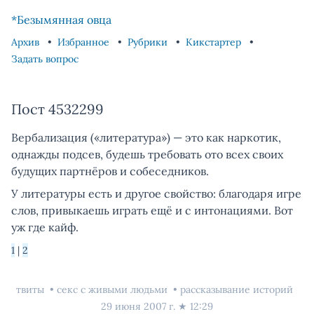
Skip to content
Skip to footer
*Безымянная овца
Архив
Избранное
Рубрики
Кикстартер
Задать вопрос
Пост 4532299
Вербализация («литература») — это как наркотик,
однажды подсев, будешь требовать ото всех своих
будущих партнёров и собеседников.
У литературы есть и другое свойство: благодаря игре
слов, привыкаешь играть ещё и с интонациями. Вот
уж где кайф.
1
|
2
твиты
секс с живыми людьми
рассказывание историй
29 июня 2007 г.
★
12:29