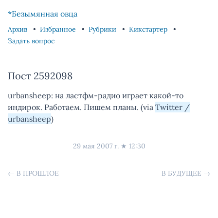
Skip to content
Skip to footer
*Безымянная овца
Архив
Избранное
Рубрики
Кикстартер
Задать вопрос
Пост 2592098
urbansheep: на ластфм-радио играет какой-то
индирок. Работаем. Пишем планы. (via
Twitter /
urbansheep
)
29 мая 2007 г.
★
12:30
←
В ПРОШЛОЕ
В БУДУЩЕЕ
→