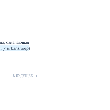
ина, означающая
er / urbansheep
)
В БУДУЩЕЕ
→