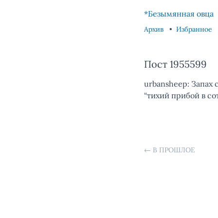
Skip to content
Skip to footer
*Безымянная овца
Архив
Избранное
Пост 1955599
urbansheep: Запах 
“тихий прибой в со
←
В ПРОШЛОЕ