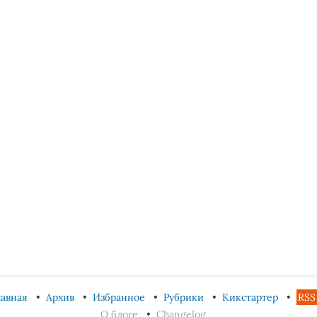
лавная
Архив
Избранное
Рубрики
Кикстартер
RSS
О блоге
Changelog