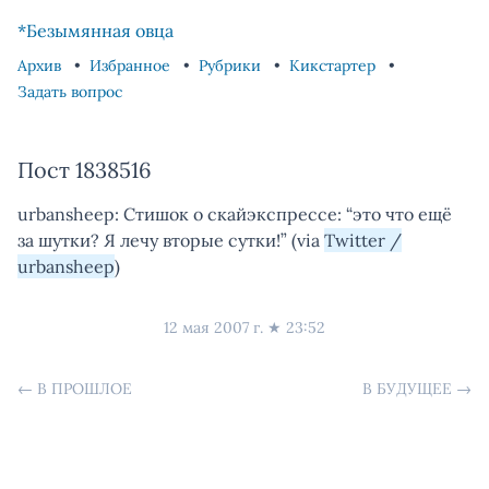
Skip to content
Skip to footer
*Безымянная овца
Архив
Избранное
Рубрики
Кикстартер
Задать вопрос
Пост 1838516
urbansheep: Стишок о скайэкспрессе: “это что ещё
за шутки? Я лечу вторые сутки!” (via
Twitter /
urbansheep
)
12 мая 2007 г.
★
23:52
←
В ПРОШЛОЕ
В БУДУЩЕЕ
→