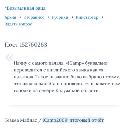
Skip to content
Skip to footer
*Безымянная овца
Архив
Избранное
Рубрики
Кикстартер
Задать вопрос
Пост 152760263
Начну с самого начала. «iCamp» буквально
переводится с английского языка как «я —
палатка». Такое название было выбрано потому,
что изначально iCamp проводился в палаточном
городке на севере Калужской области.
Тёмма Майнас /
iCamp2009: итоговый отчёт