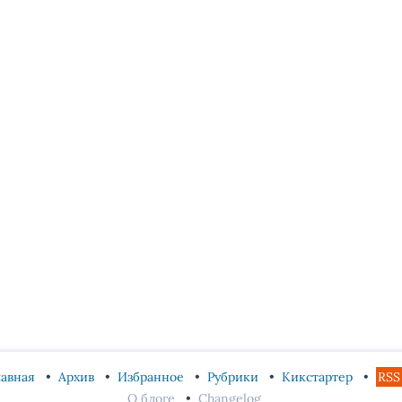
лавная
Архив
Избранное
Рубрики
Кикстартер
RSS
О блоге
Changelog