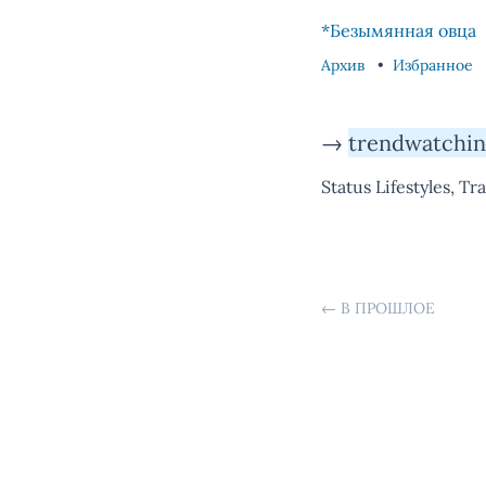
Skip to content
Skip to footer
*Безымянная овца
Архив
Избранное
→
trendwatchi
Status Lifestyles, T
←
В ПРОШЛОЕ