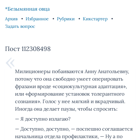
Skip to content
Skip to footer
*Безымянная овца
Архив
Избранное
Рубрики
Кикстартер
Задать вопрос
Пост 112308498
Милиционеры побаиваются Анну Анатольевну,
потому что она свободно умеет оперировать
фразами вроде «социокультурная адаптация»,
или «формирование установок толерантного
сознания». Голос у нее мягкий и вкрадчивый.
Иногда она делает паузы, чтобы спросить:
— Я доступно излагаю?
— Доступно, доступно, — поспешно соглашается
начальница отдела профилактики, — Ну а по