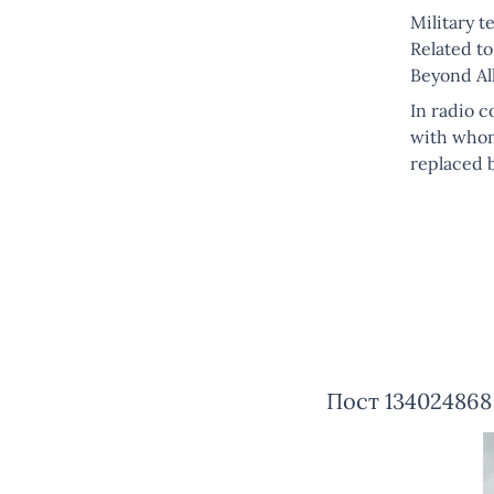
Military t
Related t
Beyond All
In radio c
with whom 
replaced 
Пост 134024868