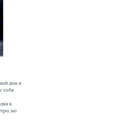
ный дом в
с себя
ляя в
тро, но