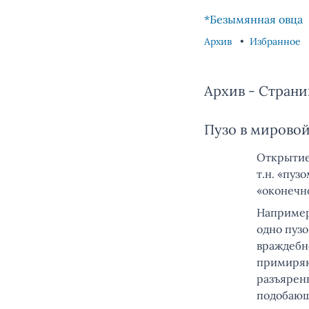
Skip to content
Skip to footer
*Безымянная овца
Архив
Избранное
Архив - Страни
Пузо в мирово
Открытие
т.н. «пуз
«оконечн
Например
одно пуз
враждебно
примиряю
разъяренн
подобающ