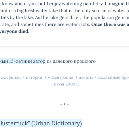
t know about you, but I enjoy watching paint dry. I imagine t
int is a big freshwater lake that is the only source of water 
ities by the lake. As the lake gets drier, the population gets 
rate, and sometimes there are water riots.
Once there was a 
veryone died.
ный 13-летний автор
из далёкого прошлого
тмодернизм
истории
мизантропия
цитаты
медленные пр
3 июля 2009 г.
lusterfuck” (Urban Dictionary)