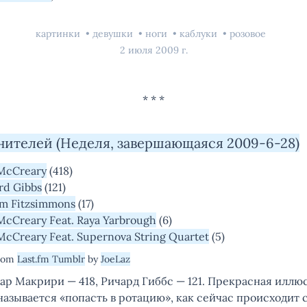
картинки
девушки
ноги
каблуки
розовое
2 июля 2009 г.
нителей (Неделя, завершающаяся 2009-6-28)
McCreary
(418)
rd Gibbs
(121)
am Fitzsimmons
(17)
McCreary Feat. Raya Yarbrough
(6)
McCreary Feat. Supernova String Quartet
(5)
from
Last.fm Tumblr
by
JoeLaz
ар Макрири — 418, Ричард Гиббс — 121. Прекрасная иллю
 называется «попасть в ротацию», как сейчас происходит 