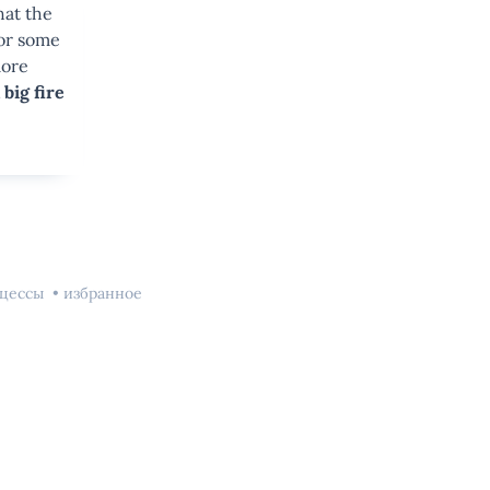
hat the
for some
more
big fire
оцессы
избранное