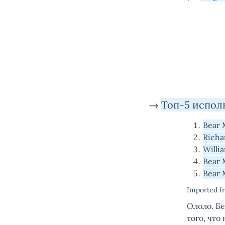
→
Топ-5 испол
Bear 
Richa
Willi
Bear 
Bear 
Imported 
Ололо. Бе
того, что