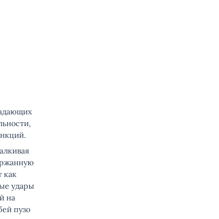
ладающих
льности,
нкций.
алкивая
держанную
т как
ые удары
й на
бей пузо