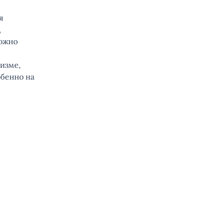
я
,
можно
изме,
обенно на