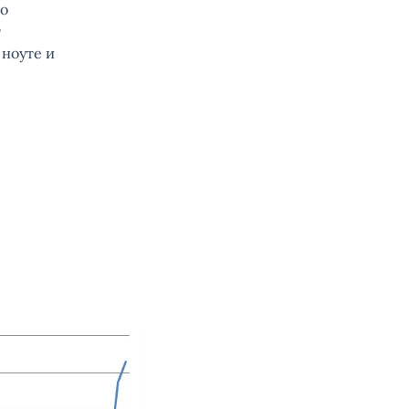
то
т
 ноуте и