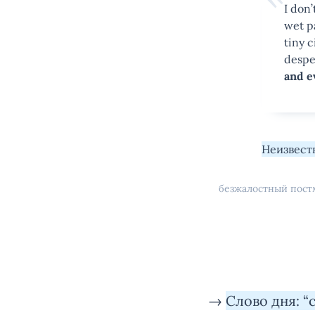
I don’
wet pa
tiny c
despe
and e
Неизвест
безжалостный пос
→
Слово дня: “c