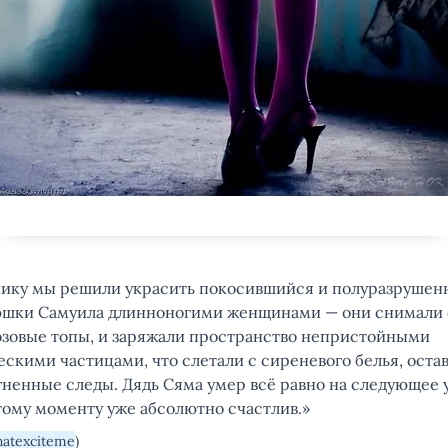
нику мы решили украсить покосившийся и полуразрушен
юшки Самуила длинноногими женщинами — они снимали 
озовые топы, и заряжали пространство непристойными
скими частицами, что слетали с сиреневого белья, остав
гненные следы. Дядь Сяма умер всё равно на следующее у
тому моменту уже абсолютно счастлив.»
hatexciteme
)