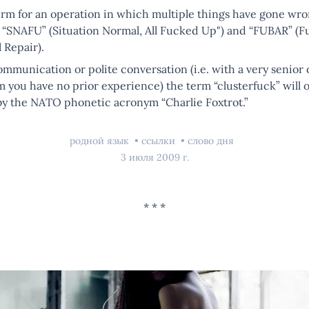
erm for an operation in which multiple things have gone wro
o “SNAFU” (Situation Normal, All Fucked Up") and “FUBAR” (
 Repair).
ommunication or polite conversation (i.e. with a very senior 
you have no prior experience) the term “clusterfuck” will o
by the NATO phonetic acronym “Charlie Foxtrot.”
родной язык
ссылки
слово дня
3 июля 2009 г.