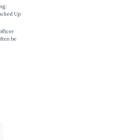
ng.
Fucked Up
officer
ften be