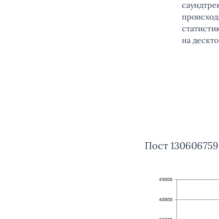
саундтрек
происход
статистик
на дескто
Пост 130606759