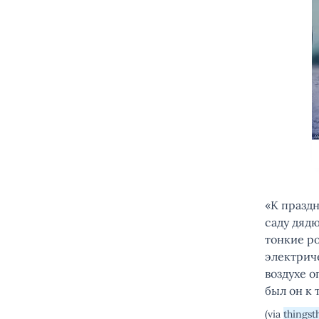
«К празд
саду дяд
тонкие р
электриче
воздухе о
был он к 
(via
thingst