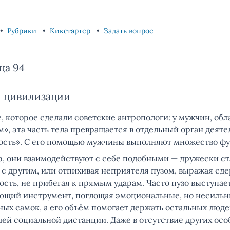
Рубрики
Кикстартер
Задать вопрос
ца 94
й цивилизации
, которое сделали советские антропологи: у мужчин, об
ом», эта часть тела превращается в отдельный орган деяте
ость». С его помощью мужчины выполняют множество фу
, они взаимодействуют с себе подобными — дружески ст
о с другим, или отпихивая неприятеля пузом, выражая с
сть, не прибегая к прямым ударам. Часто пузо выступае
щий инструмент, поглощая эмоциональные, но несильн
ых самок, а его объём помогает держать остальных люде
ей социальной дистанции. Даже в отсутствие других осо