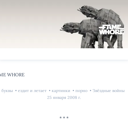
AME WHORE
буквы
ездит и летает
картинки
порно
Звёздные войны
25 января 2008 г.