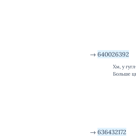
→
640026392
Хм, у гуг
Больше цв
→
636432172