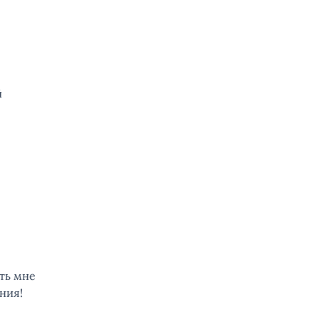
й
ать мне
ния!