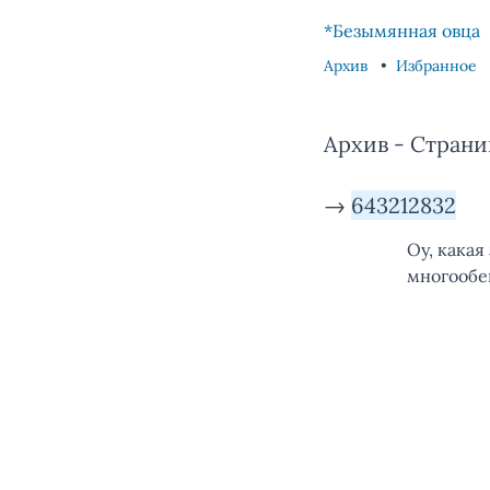
Skip to content
Skip to footer
*Безымянная овца
Архив
Избранное
Архив - Страни
→
643212832
Оу, какая
многооб