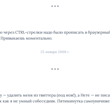
ю через CTRL-стрелки надо было прописать в браузерны
. Привыкаешь моментально.
25 января 2008 г.
 — удалить меня из твиттера (под нож!), а Нете — не пис
ак как я не умный собеседник. Пятиминутка самоуничиже