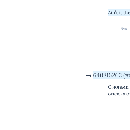
Ain’t it th
бук
→
640816262 (
С ногами
отвлекают