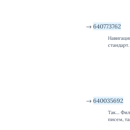
→
640773762
Навигаци
стандарт
→
640035692
Так… Филу
писем, т