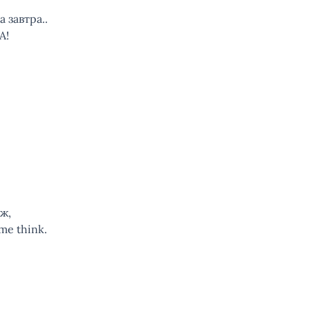
 завтра..
А!
ж,
me think.