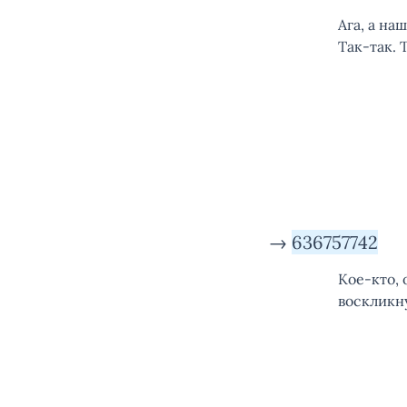
Ага, а на
Так-так. 
→
636757742
Кое-кто, 
воскликну