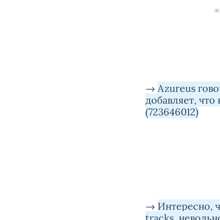
ж
→
Azureus гово
добавляет, что
(723646012)
→
Интересно, ч
tracks, неволь