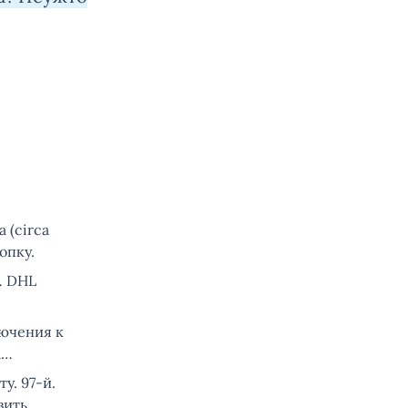
 (circa
опку.
… DHL
лючения к
а…
у. 97-й.
вить.