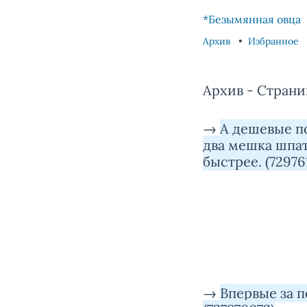
Skip to content
Skip to footer
*Безымянная овца
Архив
Избранное
Архив - Страни
→
А дешевые по
два мешка шпат
быстрее. (72976
→
Впервые за п