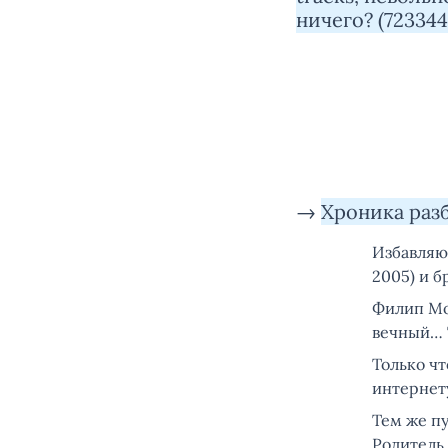
ничего? (72334
→
Хроника разб
Избавляюс
2005) и б
Филип Мо
вечный… Т
Только чт
интернету
Тем же пу
Родитель 