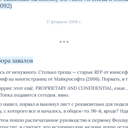
4092)
17 февраля 2008 г.
ора завалов
ь от ненужного. Столько треша — старые RFP от юнисефа
риф на многостраниц от Майкрософта (2006). Порвать, в т
ррис этот ещё, PROPRIETARY AND CONFIDENTIAL, емае
опка подавится сегодня, явно.
о нашел, порвал и выкинул лист с реквизитами для подк
, с которого все и началось, в общем-то. 96-й, вроде? Нд
тем пошло распечатанное руководство к первому Фоллаут
грустит, и считает, что исторические мелочи лучше оста