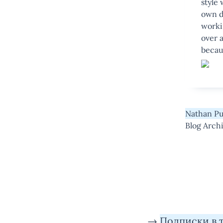
style 
own d
worki
over 
becau
Nathan Pu
Blog Arch
→
Подписки в 