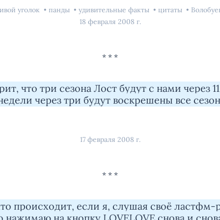
ивой уголок
панды
удивительные факты
цитаты
Волобуе
18 февраля 2008 г.
рит, что три сезона Лост будут с нами через 1
 недели через три будут воскрешены все сезоны
17 февраля 2008 г.
то происходит, если я, слушая своё ластфм-
но нажимаю на кнопку LOVELOVE снова и снов