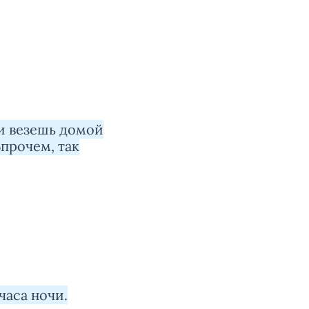
си везешь домой
Впрочем, так
часа ночи.