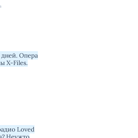
в
1 дней. Опера
 X-Files.
радио Loved
а? Неужто