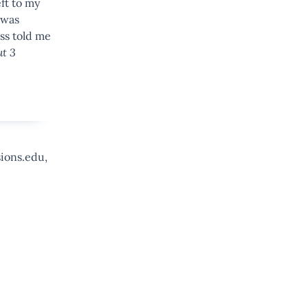
eft to my
 was
ess told me
ut 3
ions.edu,