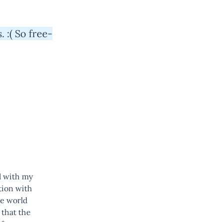
 :( So free-
ll with my
ation with
re world
t that the