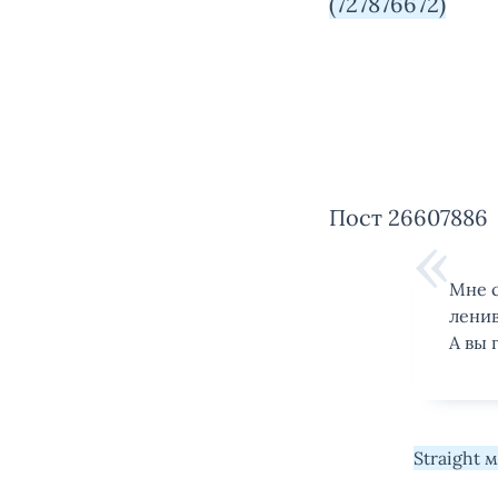
(727876672)
Пост 26607886
Мне с
ленив
А вы 
Straight 