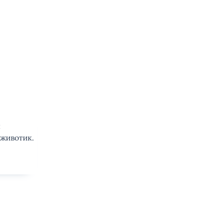
и
 животик.