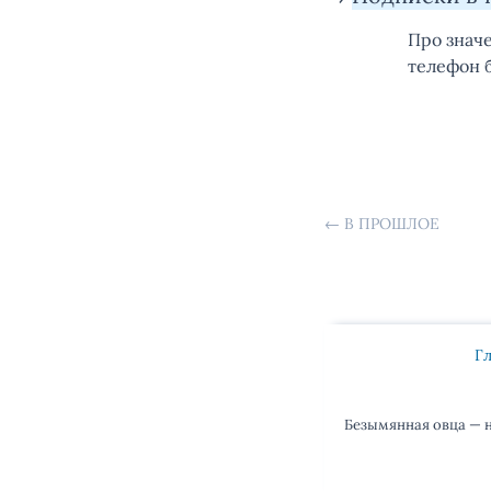
Про знач
телефон 
←
В ПРОШЛОЕ
Г
Безымянная овца — н