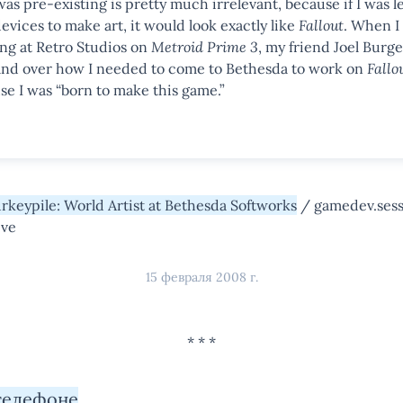
was pre-existing is pretty much irrelevant, because if I was l
evices to make art, it would look exactly like
Fallout
. When I
ng at Retro Studios on
Metroid Prime 3
, my friend Joel Burg
and over how I needed to come to Bethesda to work on
Fallo
se I was “born to make this game.”
rkeypile: World Artist at Bethesda Softworks
/ gamedev.sess
ive
15 февраля 2008 г.
телефоне