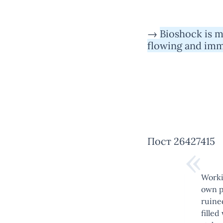
→
Bioshock is mo
flowing and imm
Пост 26427415
Workin
own pe
ruine
filled