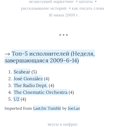
вездесущий маркетинг
цитаты
рассказывание историй
как писать слова
16 июня 2009 г.
→
Топ-5 исполнителей (Неделя,
завершающаяся 2009-6-14)
Seabear
(5)
José González
(4)
The Radio Dept.
(4)
The Cinematic Orchestra
(4)
U2
(4)
Imported from
Last.fm Tumblr
by
JoeLaz
вкусы в цифрах