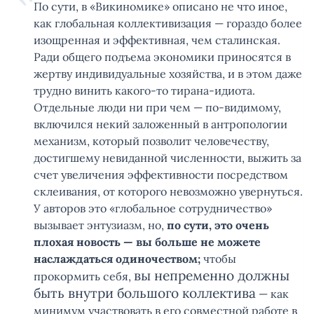
По сути, в «Викиномике» описано не что иное,
как глобальная коллективизация — гораздо более
изощренная и эффективная, чем сталинская.
Ради общего подъема экономики приносятся в
жертву индивидуальные хозяйства, и в этом даже
трудно винить какого-то тирана-идиота.
Отдельные люди ни при чем — по-видимому,
включился некий заложенный в антропологии
механизм, который позволит человечеству,
достигшему невиданной численности, выжить за
счет увеличения эффективности посредством
склеивания, от которого невозможно увернуться.
У авторов это «глобальное сотрудничество»
вызывает энтузиазм, но,
по сути, это очень
плохая новость — вы больше не можете
наслаждаться одиночеством;
чтобы
вы непременно должны
прокормить себя,
быть внутри большого ­коллектива
— как
минимум участвовать в его совместной работе в