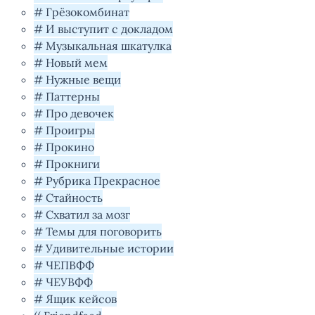
# Грёзокомбинат
# И выступит с докладом
# Музыкальная шкатулка
# Новый мем
# Нужные вещи
# Паттерны
# Про девочек
# Проигры
# Прокино
# Прокниги
# Рубрика Прекрасное
# Стайность
# Схватил за мозг
# Темы для поговорить
# Удивительные истории
# ЧЕПВФФ
# ЧЕУВФФ
# Ящик кейсов