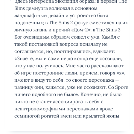
Здесь интересна эволюция образа: в первой The
Sims демиурга волновал в основном
ландшафтный дизайн и устройство быта
подопечных; в The Sims 2 фокус сместился на их
личную жизнь и прочий «Дом-2»; в The Sims 3
Бог очевидным образом сошел с ума. Хамбл с
такой постановкой вопроса поначалу не
соглашается, но, поотпиравшись, вздыхает:
«Знаете, мы и сами не до конца еще осознали,
что у нас получилось. Мне часто рассказывают
об игре посторонние люди, причем, говоря «я»,
имеют в виду то себя, то своего персонажа —
разницу они, кажется, уже не осознают. Со Spore
ничего подобного не было». Конечно, не было:
никто не станет ассоциировать себя с
неантропоморфными персонажами вроде
семиногой рогатой змеи или крылатой жопы.