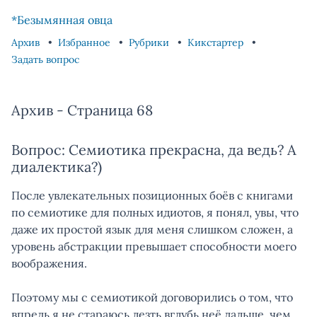
Skip to content
Skip to footer
*Безымянная овца
Архив
Избранное
Рубрики
Кикстартер
Задать вопрос
Архив - Страница 68
Вопрос: Семиотика прекрасна, да ведь? А
диалектика?)
После увлекательных позиционных боёв с книгами
по семиотике для полных идиотов, я понял, увы, что
даже их простой язык для меня слишком сложен, а
уровень абстракции превышает способности моего
воображения.
Поэтому мы с семиотикой договорились о том, что
впредь я не стараюсь лезть вглубь неё дальше, чем