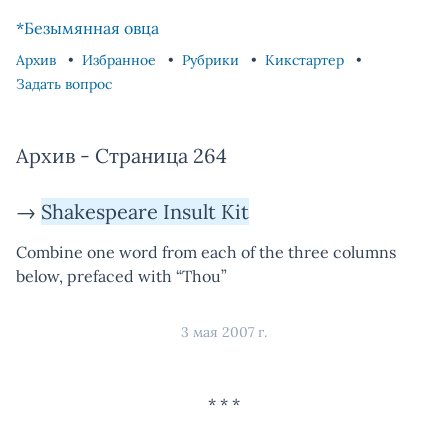
Skip to content
Skip to footer
*Безымянная овца
Архив
Избранное
Рубрики
Кикстартер
Задать вопрос
Архив - Страница 264
→
Shakespeare Insult Kit
Combine one word from each of the three columns
below, prefaced with “Thou”
3 мая 2007 г.