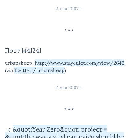
2 мая 2007 г.
Пост 1441241
urbansheep:
http://www.stayquiet.com/view/2643
(via
Twitter / urbansheep
)
2 мая 2007 г.
→
&quot;Year Zero&quot; project =
&quot;the way a viral campaign should be