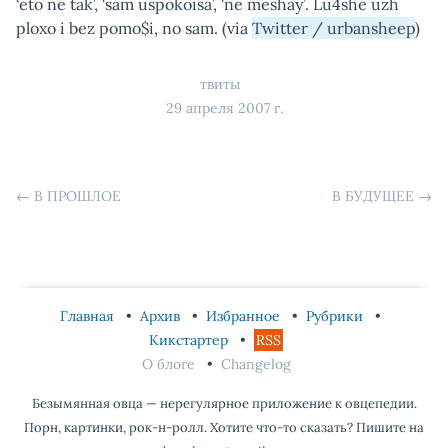
‘eto ne tak’, 'sam uspokoisa’, 'ne meshay’. Lu4she uzh
ploxo i bez pomo$i, no sam. (via
Twitter / urbansheep
)
твиты
29 апреля 2007 г.
←
В ПРОШЛОЕ
В БУДУЩЕЕ
→
Главная
Архив
Избранное
Рубрики
Кикстартер
RSS
О блоге
Changelog
Безымянная овца — нерегулярное приложение к овцепедии.
Порн, картинки, рок-н-ролл. Хотите что-то сказать? Пишите на