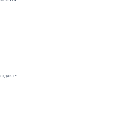
родакт-