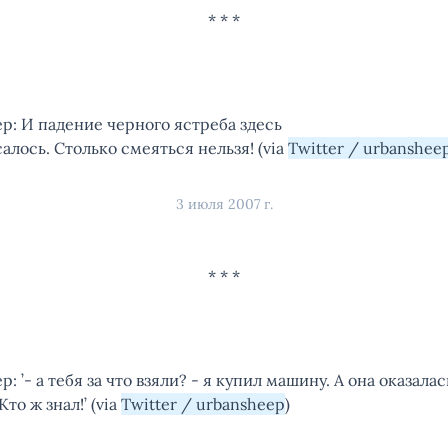
p: И падение черного ястреба здесь
алось. Столько смеяться нельзя! (via
Twitter / urbanshee
3 июля 2007 г.
p: ’- а тебя за что взяли? - я купил машину. А она оказалас
то ж знал!’ (via
Twitter / urbansheep
)