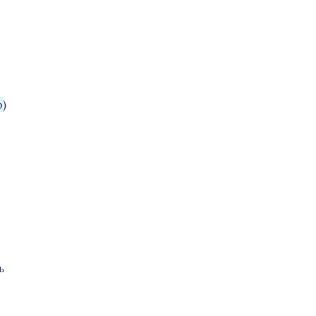
p
)
ь