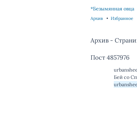
Skip to content
Skip to footer
*Безымянная овца
Архив
Избранное
Архив - Страни
Пост 4857976
urbanshee
Бей со Сп
urbanshe