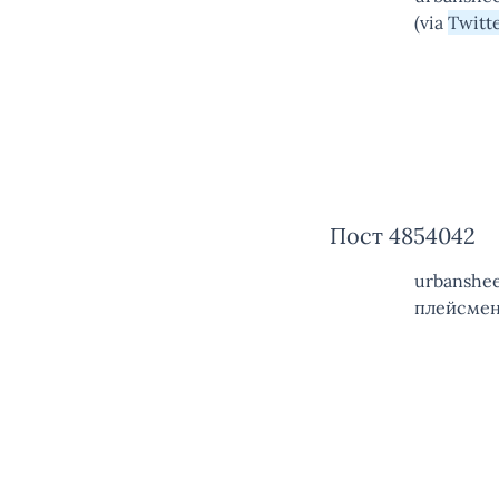
(via
Twitt
Пост 4854042
urbanshe
плейсмент.