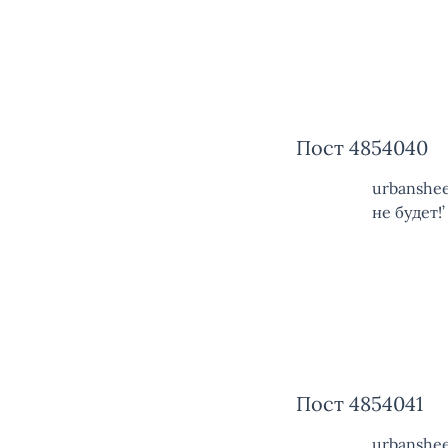
Пост 4854040
urbanshee
не будет!’
Пост 4854041
urbanshee