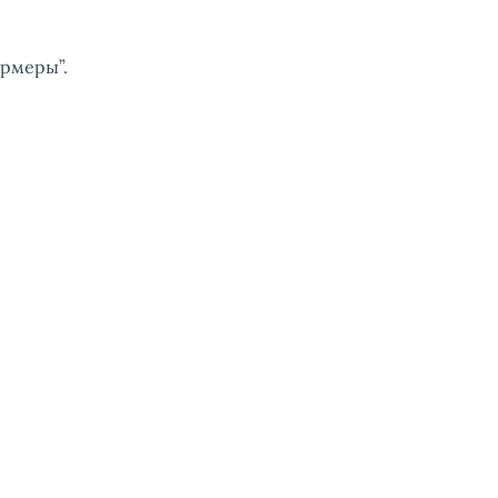
ормеры”.