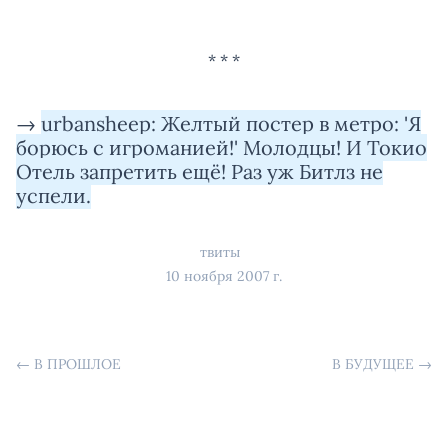
→
urbansheep: Желтый постер в метро: 'Я
борюсь с игроманией!' Молодцы! И Токио
Отель запретить ещё! Раз уж Битлз не
успели.
твиты
10 ноября 2007 г.
←
В ПРОШЛОЕ
В БУДУЩЕЕ
→