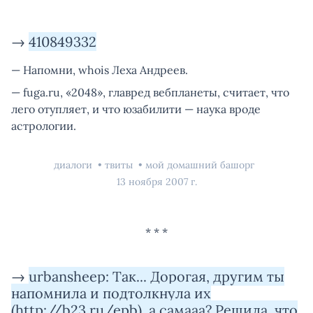
→
410849332
— Напомни, whois Леха Андреев.
— fuga.ru, «2048», главред вебпланеты, считает, что
лего отупляет, и что юзабилити — наука вроде
астрологии.
диалоги
твиты
мой домашний башорг
13 ноября 2007 г.
→
urbansheep: Так... Дорогая, другим ты
напомнила и подтолкнула их
(http://b23.ru/epb), а самааа? Решила, что