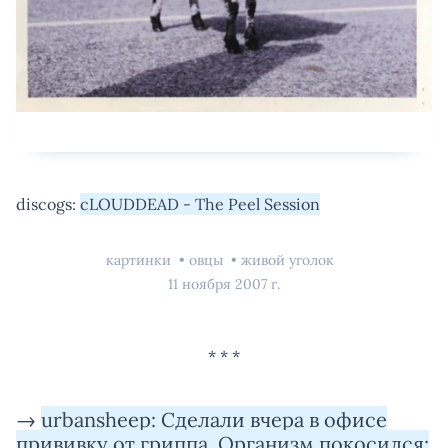
discogs:
cLOUDDEAD - The Peel Session
картинки
овцы
живой уголок
11 ноября 2007 г.
→
urbansheep: Сделали вчера в офисе
прививку от гриппа. Организм покосился: