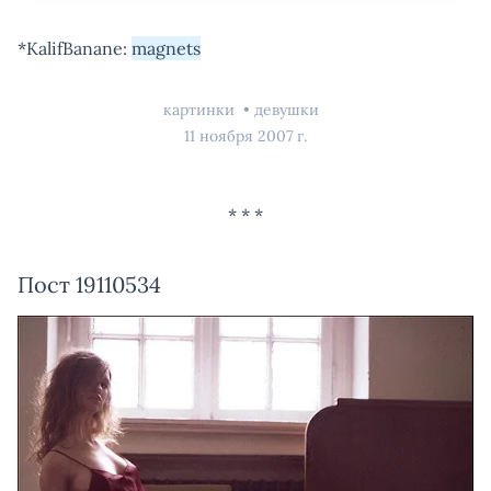
*KalifBanane:
magnets
картинки
девушки
11 ноября 2007 г.
Пост 19110534