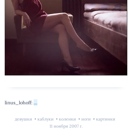
linus_lohoff:
…
девушки
каблуки
коленки
ноги
картинки
11 ноября 2007 г.