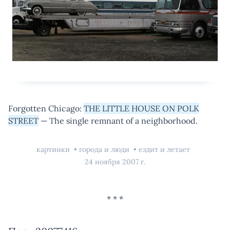
Forgotten Chicago:
THE LITTLE HOUSE ON POLK
STREET
— The single remnant of a neighborhood.
картинки
города и люди
ездит и летает
24 ноября 2007 г.