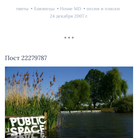
твиты
близнецы
House MD
песни и пляски
24 декабря 2007 г.
Пост 22279787