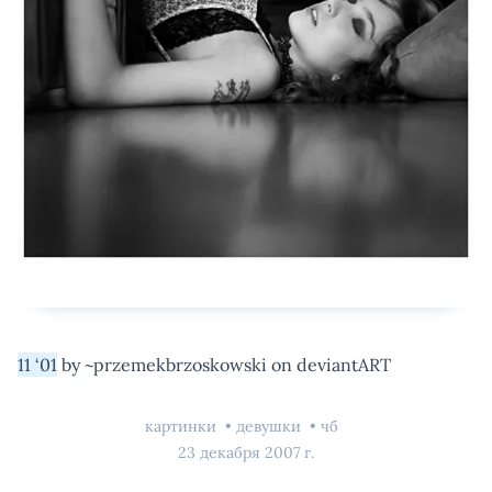
11 ‘01
by ~przemekbrzoskowski on deviantART
картинки
девушки
чб
23 декабря 2007 г.