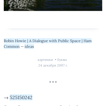
Robin Howie | A Dialogue with Public Space | Ham
Common
—
ideas
картинки
буквы
24 декабря 2007 г.
→
525150242