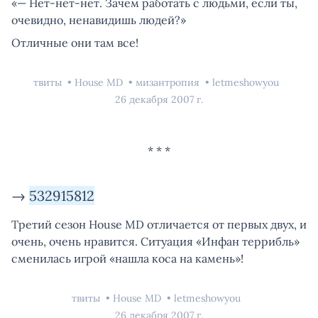
«— Нет-нет-нет. Зачем работать с людьми, если ты,
очевидно, ненавидишь людей?»
Отличные они там все!
твиты
House MD
мизантропия
letmeshowyou
26 декабря 2007 г.
→
532915812
Третий сезон House MD отличается от первых двух, и
очень, очень нравится. Ситуация «Инфан террибль»
сменилась игрой «нашла коса на камень»!
твиты
House MD
letmeshowyou
26 декабря 2007 г.