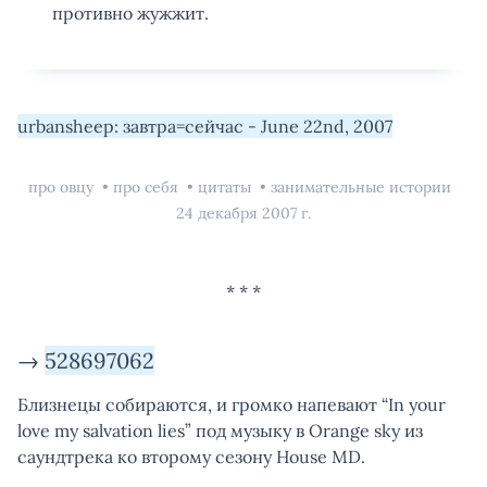
противно жужжит.
urbansheep: завтра=сейчас - June 22nd, 2007
про овцу
про себя
цитаты
занимательные истории
24 декабря 2007 г.
→
528697062
Близнецы собираются, и громко напевают “In your
love my salvation lies” под музыку в Orange sky из
саундтрека ко второму сезону House MD.