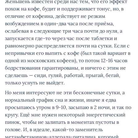
Женьшень известен среди нас тем, что его эффект
похож на кофе, будит и поддерживает тонус, но, в
отличие от кофеина, действует не резким
возбуждением в один-два часа после приёма,
ослабевая в следующие три часа почти до нуля, а
запускается где-то через час после таблетки и
равномерно распределяется почти на сутки. Если с
непривычки его выпить с кофе (был такой вариант в
одной из московских кофеен), то потом 12-16 часов
бодрствования гарантированы, и ничего с этим не
сделаешь — сиди, гуляй, работай, прыгай, бегай,
только уснуть не выйдет.
Но меня интересуют не эти бесконечные сутки, а
нормальный график сна и жизни, иначе я едва
просыпаюсь утром в 9-10, засыпаю в 2 ночи, и так по
кругу. Ещё мне нужен некоторый энергетический
пинок, чтобы не залипать в моментах пустоты в
голове. И, в идеале, какой-то заменитель
метамфетаминов-аддерала-риталина, который