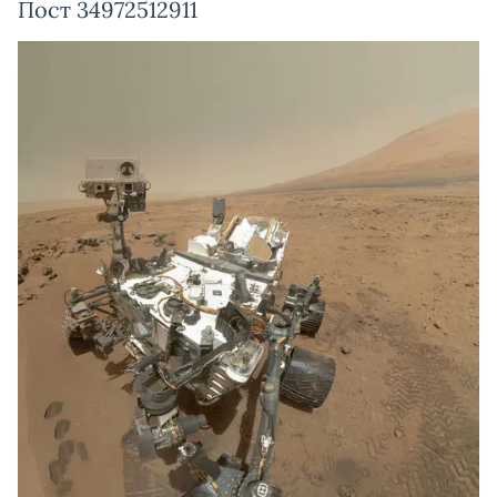
Пост 34972512911