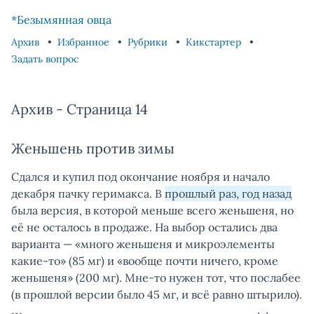
Skip to content
Skip to footer
*Безымянная овца
Архив
Избранное
Рубрики
Кикстартер
Задать вопрос
Архив - Страница 14
Женьшень против зимы
Сдался и купил под окончание ноября и начало
декабря пачку геримакса. В
прошлый раз, год назад
была версия, в которой меньше всего женьшеня, но
её не осталось в продаже. На выбор остались два
варианта — «много женьшеня и микроэлементы
какие-то» (85 мг) и «вообще почти ничего, кроме
женьшеня» (200 мг). Мне-то нужен тот, что послабее
(в прошлой версии было 45 мг, и всё равно штырило).