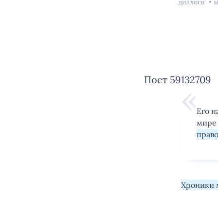
диалоги
м
Пост 59132709
Его н
мире 
прав
Хроники 