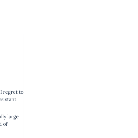
I regret to
ssistant
lly large
d of