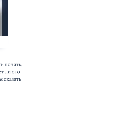
ь понять,
ет ли это
ассказать