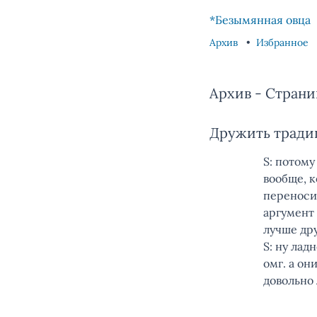
Skip to content
Skip to footer
*Безымянная овца
Архив
Избранное
Архив - Страниц
Дружить трад
S: потому
вообще, к
переносит
аргумент
лучше др
S: ну лад
омг. а он
довольно 