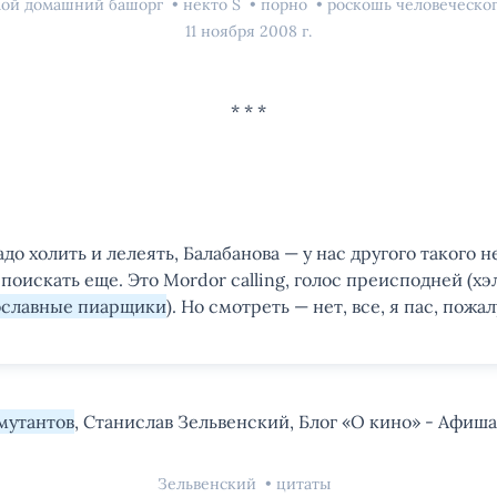
ой домашний башорг
некто S
порно
роскошь человеческо
11 ноября 2008 г.
адо холить и лелеять, Балабанова — у нас другого такого не
поискать еще. Это Mordor calling, голос преисподней (хэ
ославные пиарщики
). Но смотреть — нет, все, я пас, пожал
мутантов
, Станислав Зельвенский, Блог «О кино» - Афиша
Зельвенский
цитаты