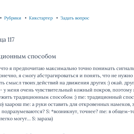
Рубрики
Кикстартер
Задать вопрос
а 117
иционным способом
 что я предпочитаю максимально точно понимать сигналы
онечно, я смогу абстрагироваться и понять, что не нужно
ь смысл твоих действий на движения других :) окай. дру
 - у меня очень чувствительный кожный покров, поэтому
ужить традиционным способом :) me: традиционный спосо
но) хаарош me: а руки оставить для откровенных намеков, з
и подразумеваются? S: *возникнут, точнее? me: в общем-
легко могут… S: зараза)