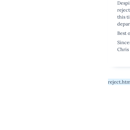
Despi
rejec
this t
depar
Best o
Sincer
Chris
reject.htm