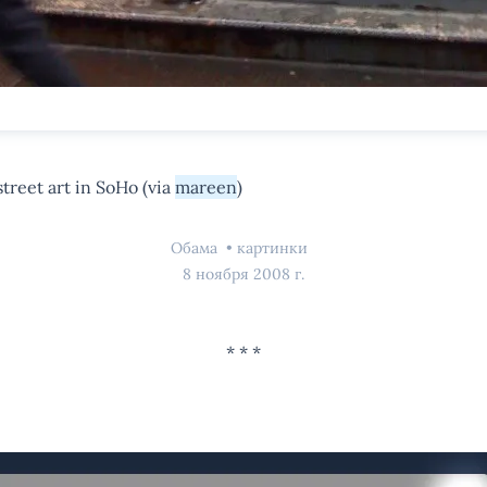
street art in SoHo (via
mareen
)
Обама
картинки
8 ноября 2008 г.