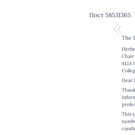
Пост 58531365
The U
Herbe
Chair
412A 
Colle
Dear 
Thank 
inform
profe
This y
numbe
candid