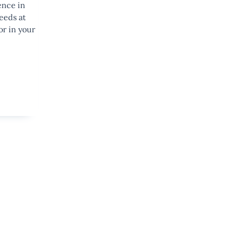
ence in
eeds at
or in your