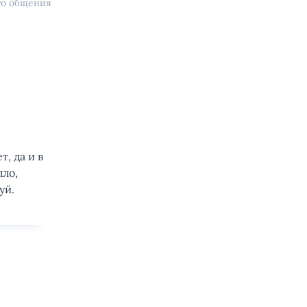
го общения
т, да и в
лло,
уй.