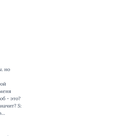
. но
гой
 меня
б - это?
начит? S:
то…